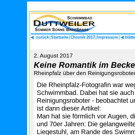
zurück
|
Startseite
|
Chronik 2017
|
Impressum
|
blät
t
2. August 2017
Keine Romantik im Beck
Rheinpfalz über den Reinigungsrobot
Die Rheinpfalz-Fotografin war we
Schwimmbad. Dabei hat sie auch d
Reinigungsroboter - beobachtet 
ist dann dieser Artikel:
Man hat sie förmlich vor Augen, 
und 70er Jahren: Die gelangweilte
Liegestuhl, am Rande des Swimmi